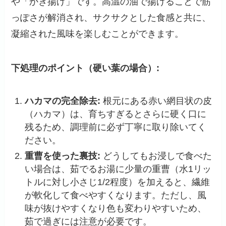
や「かき揚げ」です。高温の油で揚げることで筋
っぽさが解消され、サクサクとした食感と共に、
凝縮された風味を楽しむことができます。
下処理のポイント（硬い葉の場合）:
ハカマの完全除去:
根元にある赤い網目状の皮
（ハカマ）は、育ちすぎるとさらに硬く口に
残るため、調理前に必ず丁寧に取り除いてく
ださい。
重曹を使った裏技:
どうしてもお浸しで食べた
い場合は、茹でるお湯に少量の重曹（水1リッ
トルに対し小さじ1/2程度）を加えると、繊維
が軟化して食べやすくなります。ただし、風
味が抜けやすくなり色も変わりやすいため、
茹で過ぎには注意が必要です。