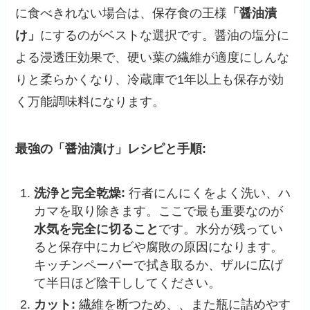
に食べきれない場合は、保存食の王様
「醤油漬
け」
にするのがベストな選択です。醤油の塩分に
よる浸透圧効果で、硬い葉の繊維が適度にしんな
りと柔らかくなり、冷蔵庫で1年以上も保存が効
く万能調味料になります。
最強の「醤油漬け」レシピと手順:
洗浄と完全乾燥:
行者にんにくをよく洗い、ハ
カマを取り除きます。ここで最も重要なのが
水気を完全に切ること
です。水分が残ってい
ると保存中にカビや腐敗の原因になります。
キッチンペーパーで拭き取るか、ザルに広げ
て半日ほど陰干ししてください。
カット:
繊維を断つため、、また瓶に詰めやす