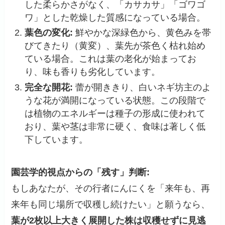
した柔らかさがなく、「カサカサ」「ゴワゴ
ワ」とした乾燥した質感になっている場合。
葉色の変化:
鮮やかな深緑色から、黄色みを帯
びてきたり（黄変）、葉先が茶色く枯れ始め
ている場合。これは葉の老化が始まってお
り、味も香りも劣化しています。
完全な開花:
蕾が開ききり、白いネギ坊主のよ
うな花が満開になっている状態。この段階で
は植物のエネルギーは種子の形成に使われて
おり、葉や茎は非常に硬く、食味は著しく低
下しています。
園芸学的視点からの「残す」判断:
もしあなたが、その行者にんにくを「来年も、再
来年も同じ場所で収穫し続けたい」と願うなら、
葉が2枚以上大きく展開した株は収穫せずに見逃