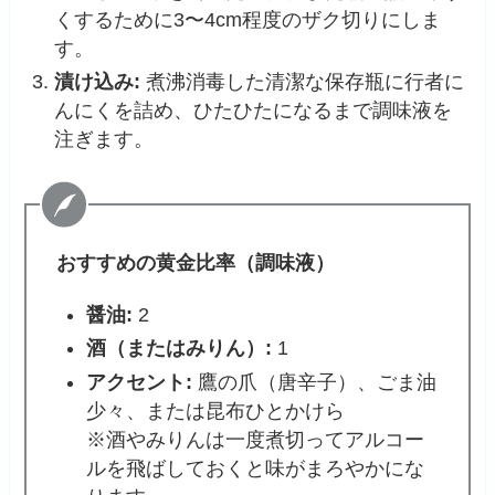
くするために3〜4cm程度のザク切りにしま
す。
漬け込み:
煮沸消毒した清潔な保存瓶に行者に
んにくを詰め、ひたひたになるまで調味液を
注ぎます。
おすすめの黄金比率（調味液）
醤油:
2
酒（またはみりん）:
1
アクセント:
鷹の爪（唐辛子）、ごま油
少々、または昆布ひとかけら
※酒やみりんは一度煮切ってアルコー
ルを飛ばしておくと味がまろやかにな