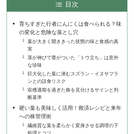
目次
育ちすぎた行者にんにくは食べられる？味
の変化と危険な落とし穴
葉が大きく開ききった状態の味と食感の真
実
茎が伸びて蕾がついた「トウ立ち」は意外
な珍味
巨大化した葉に潜むスズラン・イヌサフラ
ンとの誤食リスク
収穫適期を過ぎた株を見分けるサインと判
断基準
硬い葉も美味しく活用！救済レシピと来年
への株管理術
繊維質な葉を柔らかく変身させる調理の下
処理とコツ