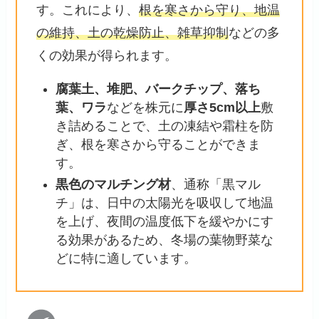
す。これにより、
根を寒さから守り、地温
の維持、土の乾燥防止、雑草抑制
などの多
くの効果が得られます。
腐葉土、堆肥、バークチップ、落ち
葉、ワラ
などを株元に
厚さ5cm以上
敷
き詰めることで、土の凍結や霜柱を防
ぎ、根を寒さから守ることができま
す。
黒色のマルチング材
、通称「黒マル
チ」は、日中の太陽光を吸収して地温
を上げ、夜間の温度低下を緩やかにす
る効果があるため、冬場の葉物野菜な
どに特に適しています。