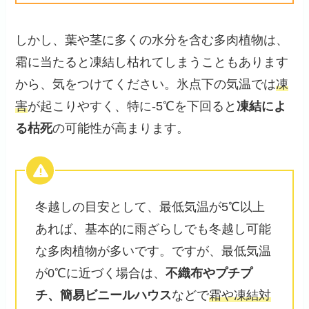
しかし、葉や茎に多くの水分を含む多肉植物は、
霜に当たると凍結し枯れてしまうこともあります
から、気をつけてください。氷点下の気温では
凍
害
が起こりやすく、特に-5℃を下回ると
凍結によ
る枯死
の可能性が高まります。
冬越しの目安として、最低気温が5℃以上
あれば、基本的に雨ざらしでも冬越し可能
な多肉植物が多いです。ですが、最低気温
が0℃に近づく場合は、
不織布やプチプ
チ、簡易ビニールハウス
などで
霜や凍結対