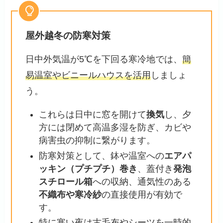
屋外越冬の防寒対策
日中外気温が5℃を下回る寒冷地では、
簡
易温室やビニールハウスを活用
しましょ
う。
これらは日中に窓を開けて
換気
し、夕
方には閉めて高温多湿を防ぎ、カビや
病害虫の抑制に繋がります。
防寒対策として、鉢や温室への
エアパ
ッキン（プチプチ）巻き
、蓋付き
発泡
スチロール箱
への収納、通気性のある
不織布や寒冷紗
の直接使用が有効で
す。
特に寒い夜は古毛布やシーツを一時的