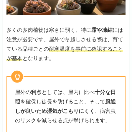
多くの多肉植物は寒さに弱く、特に
霜や凍結
には
注意が必要です。屋外で冬越しさせる際は、育て
ている品種ごとの
耐寒温度を事前に確認すること
が基本
となります。
屋外の利点としては、屋内に比べ
十分な日
照
を確保し徒長を防げること、そして
風通
しが良いため湿気がこもりにくく
、病害虫
のリスクを減らせる点が挙げられます。