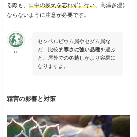
る際も、
日中の換気を忘れずに行い
、高温多湿に
ならないように注意が必要です。
センペルビウム属やセダム属な
ど、比較的
寒さに強い品種
を選ぶ
EL
と、屋外での冬越しがより容易に
なりますよ。
霜害の影響と対策