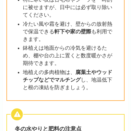
に被せますが、日中には必ず取り除い
てください。
冷たい風や霜を避け、壁からの放射熱
で保温できる
軒下や家の壁際
も利用で
きます。
鉢植えは地面からの冷気を避けるた
め、棚や台の上に置くと数度暖かさが
期待できます。
地植えの多肉植物は、
腐葉土やウッド
チップなどでマルチング
し、地温低下
と根の凍結を防ぎましょう。
冬の水やりと肥料の注意点