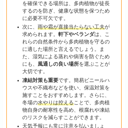
を確保できる場所は、多肉植物が徒長
するのを防ぎ、健康な状態を保つため
に必要不可欠です。
次に、
雨や霜が直接当たらない工夫
が
求められます。
軒下やベランダ
は、こ
れらの自然条件から多肉植物を守るの
に適した場所と言えるでしょう。ま
た、湿気による蒸れや病害を防ぐため
にも、
風通しの良い場所
を選ぶことが
大切です。
凍結対策も重要
です。簡易ビニールハ
ウスや不織布などを使い、保温対策を
施すことをおすすめします。さらに、
冬場の
水やりは控える
ことで、多肉植
物自身の耐寒性を高め、根腐れや凍結
のリスクを減らすことができます。
天気予報にも常に注意を払いましょ