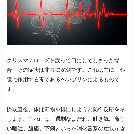
クリスマスローズを誤って口にしてしまった場
合、その症状は非常に深刻です。これは主に、心
臓に作用する毒である
ヘレブリン
によるもので
す。
摂取直後、体は毒物を排出しようと防御反応を示
します。これには、
過剰なよだれ、吐き気、激し
い嘔吐、腹痛、下痢
といった消化器系の症状が含