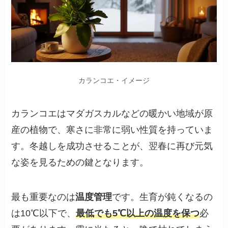
カランコエ・イメージ
カランコエはマダガスカルなどの暖かい地域が原
産の植物で、寒さに非常に弱い性質を持っていま
す。冬越しを成功させることが、翌春に再び元気
な姿を見るための鍵となります。
最も重要なのは
温度管理
です。生育が鈍くなるの
は10℃以下で、
最低でも5℃以上の温度を保つ
必