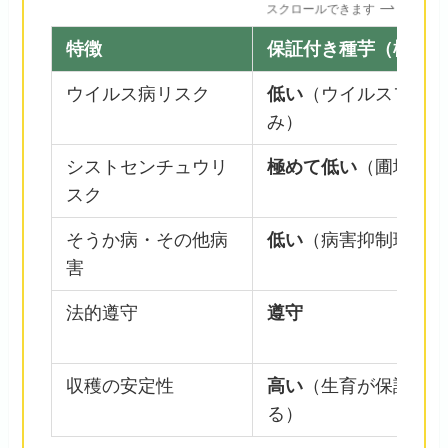
スクロールできます
特徴
保証付き種芋（検査合
ウイルス病リスク
低い
（ウイルスフリー
み）
シストセンチュウリ
極めて低い
（圃場検査
スク
そうか病・その他病
低い
（病害抑制環境で
害
法的遵守
遵守
収穫の安定性
高い
（生育が保証され
る）